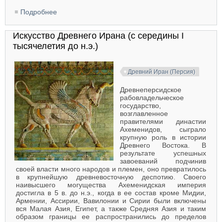
Подробнее
о Архитектура Персии сасанидского периода
Искусство Древнего Ирана (с середины I
тысячелетия до н.э.)
Древний Иран (Персия)
Древнеперсидское
рабовладельческое
государство,
возглавленное
правителями династии
Ахеменидов, сыграло
крупную роль в истории
Древнего Востока. В
результате успешных
завоеваний подчинив
своей власти много народов и племен, оно превратилось
в крупнейшую древневосточную деспотию. Своего
наивысшего могущества Ахеменидская империя
достигла в 5 в. до н.э., когда в ее состав кроме Мидии,
Армении, Ассирии, Вавилонии и Сирии были включены
вся Малая Азия, Египет, а также Средняя Азия и таким
образом границы ее распространились до пределов