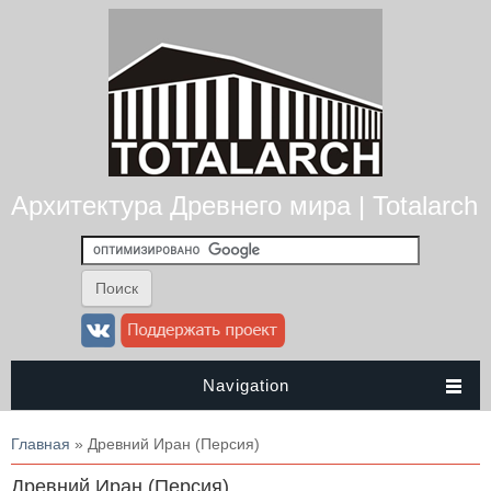
Архитектура Древнего мира | Totalarch
Navigation
Вы здесь
Главная
» Древний Иран (Персия)
Древний Иран (Персия)