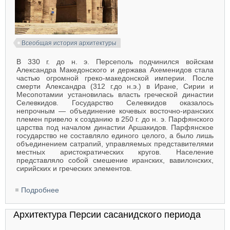
Всеобщая история архитектуры
В 330 г. до н. э. Персеполь подчинился войскам
Александра Македонского и держава Ахеменидов стала
частью огромной греко-македонской империи. После
смерти Александра (312 г.до н.э.) в Иране, Сирии и
Месопотамии установилась власть греческой династии
Селевкидов. Государство Селевкидов оказалось
непрочным — объединение кочевых восточно-иранских
племен привело к созданию в 250 г. до н. э. Парфянского
царства под началом династии Аршакидов. Парфянское
государство не составляло единого целого, а было лишь
объединением сатрапий, управляемых представителями
местных аристократических кругов. Население
представляло собой смешение иранских, вавилонских,
сирийских и греческих элементов.
Подробнее
о Архитектура Парфии
Архитектура Персии сасанидского периода