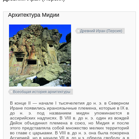
Архитектура Мидии
Древний Иран (Персия)
Всеобщая история архитектуры
В конце II — начале I тысячелетия до н. э. в Северном
Иране появились ираноязычные племена, которые в IX в.
до н. э. под названием мидян упоминаются в
ассирийских надписях. В VIII в. до н. э. один из вождей
Дейок объединил племена в союз, но Мидия и после
этого представляла собой множество мелких территорий
во главе с царьками. В VIII в. до н. э. она была покорена
Ассирией, но в начале VII в. до н.э. обрела свободу, а в