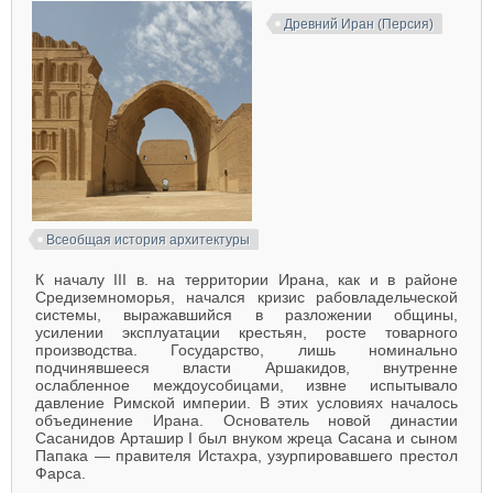
Древний Иран (Персия)
Всеобщая история архитектуры
К началу III в. на территории Ирана, как и в районе
Средиземноморья, начался кризис рабовладельческой
системы, выражавшийся в разложении общины,
усилении эксплуатации крестьян, росте товарного
производства. Государство, лишь номинально
подчинявшееся власти Аршакидов, внутренне
ослабленное междоусобицами, извне испытывало
давление Римской империи. В этих условиях началось
объединение Ирана. Основатель новой династии
Сасанидов Арташир I был внуком жреца Сасана и сыном
Папака — правителя Истахра, узурпировавшего престол
Фарса.