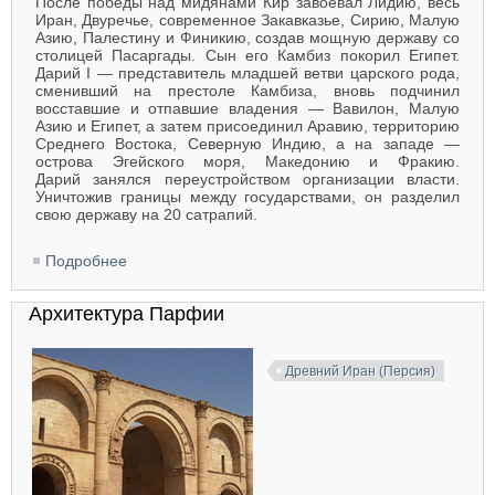
После победы над мидянами Кир завоевал Лидию, весь
Иран, Двуречье, современное Закавказье, Сирию, Малую
Азию, Палестину и Финикию, создав мощную державу со
столицей Пасаргады. Сын его Камбиз покорил Египет.
Дарий I — представитель младшей ветви царского рода,
сменивший на престоле Камбиза, вновь подчинил
восставшие и отпавшие владения — Вавилон, Малую
Азию и Египет, а затем присоединил Аравию, территорию
Среднего Востока, Северную Индию, а на западе —
острова Эгейского моря, Македонию и Фракию.
Дарий занялся переустройством организации власти.
Уничтожив границы между государствами, он разделил
свою державу на 20 сатрапий.
Подробнее
о Архитектура Персии ахеменидского периода
Архитектура Парфии
Древний Иран (Персия)