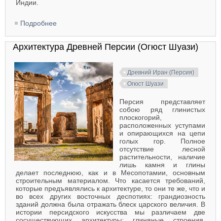
Индии.
Подробнее
о Искусство Древнего Ирана (с середины I
тысячелетия до н.э.)
Архитектура Древней Персии (Огюст Шуази)
Древний Иран (Персия)
Огюст Шуази
Персия представляет
собою ряд глинистых
плоскогорий,
расположенных уступами
и опирающихся на цепи
голых гор. Полное
отсутствие лесной
растительности, наличие
лишь камня и глины
делает последнюю, как и в Месопотамии, основным
строительным материалом. Что касается требований,
которые предъявлялись к архитектуре, то они те же, что и
во всех других восточных деспотиях: грандиозность
зданий должна была отражать блеск царского величия. В
истории персидского искусства мы различаем две
сосуществующих архитектуры: глиняные строения,