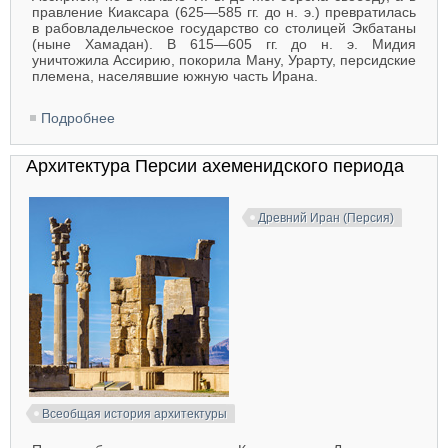
правление Киаксара (625—585 гг. до н. э.) превратилась
в рабовладельческое государство со столицей Экбатаны
(ныне Хамадан). В 615—605 гг. до н. э. Мидия
уничтожила Ассирию, покорила Ману, Урарту, персидские
племена, населявшие южную часть Ирана.
Подробнее
о Архитектура Мидии
Архитектура Персии ахеменидского периода
Древний Иран (Персия)
Всеобщая история архитектуры