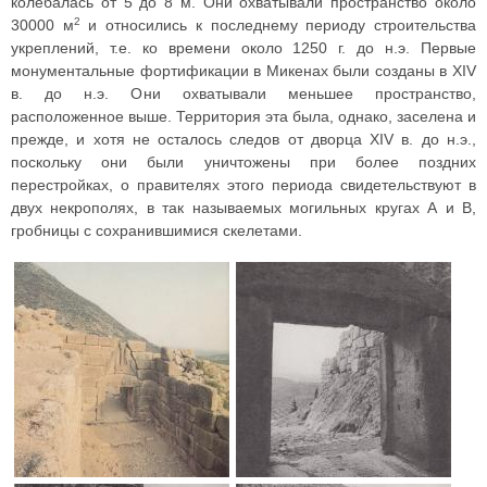
колебалась от 5 до 8 м. Они охватывали пространство около
2
30000 м
и относились к последнему периоду строительства
укреплений, т.е. ко времени около 1250 г. до н.э. Первые
монументальные фортификации в Микенах были созданы в XIV
в. до н.э. Они охватывали меньшее пространство,
расположенное выше. Территория эта была, однако, заселена и
прежде, и хотя не осталось следов от дворца XIV в. до н.э.,
поскольку они были уничтожены при более поздних
перестройках, о правителях этого периода свидетельствуют в
двух некрополях, в так называемых могильных кругах А и В,
гробницы с сохранившимися скелетами.