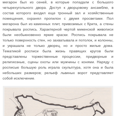
мегарон был из сеней, в которые попадали с большого
четырехугольного двора. Доступ к дворцовому ансамблю, в
состав которого входил еще тронный зал и хозяйственные
помещения, охранял пропилон с двумя просветами. Пол
мегарона был из каменных плит, привозимых с Крита, а стены
покрывала роспись. Характерной чертой микенской живописи
были необыкновенно яркие краски. Роспись покрывала не
только поверхность стен, но захватывала и потолок, и колонны,
и украшала не только дворец, но и просто жилые дома.
Тематикой росписи была жизнь правящих кругов были
представлены торжественные процессии, придворные и
религиозные, сцены охоты или мужчины с конями. Наряду с
росписью большую роль играла скульптура, хотя она и была
небольших размеров; рельеф львиных ворот представляет
собой исключение.