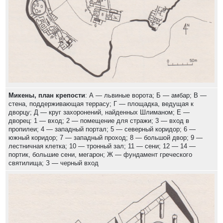
Микены, план крепости
: А — львиные ворота; Б — амбар; В —
стена, поддерживающая террасу; Г — площадка, ведущая к
дворцу; Д — круг захоронений, найденных Шлиманом; Е —
дворец: 1 — вход; 2 — помещение для стражи; 3 — вход в
пропилеи; 4 — западный портал; 5 — северный коридор; 6 —
южный коридор; 7 — западный проход; 8 — большой двор; 9 —
лестничная клетка; 10 — тронный зал; 11 — сени; 12 — 14 —
портик, большие сени, мегарон; Ж — фундамент греческого
святилища; З — черный вход