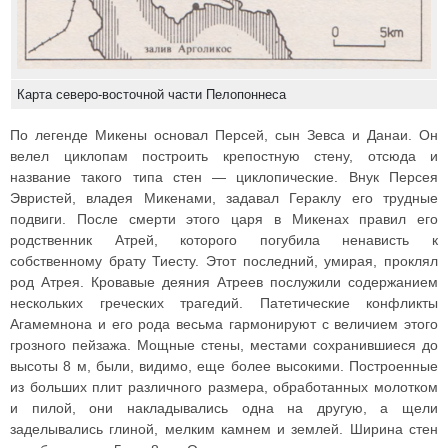
Карта северо-восточной части Пелопоннеса
По легенде Микены основал Персей, сын Зевса и Данаи. Он
велел циклопам построить крепостную стену, отсюда и
название такого типа стен — циклопические. Внук Персея
Эвристей, владея Микенами, задавал Гераклу его трудные
подвиги. После смерти этого царя в Микенах правил его
родственник Атрей, которого погубила ненависть к
собственному брату Тиесту. Этот последний, умирая, проклял
род Атрея. Кровавые деяния Атреев послужили содержанием
нескольких греческих трагедий. Патетические конфликты
Агамемнона и его рода весьма гармонируют с величием этого
грозного пейзажа. Мощные стены, местами сохранившиеся до
высоты 8 м, были, видимо, еще более высокими. Построенные
из больших плит различного размера, обработанных молотком
и пилой, они накладывались одна на другую, а щели
заделывались глиной, мелким камнем и землей. Ширина стен