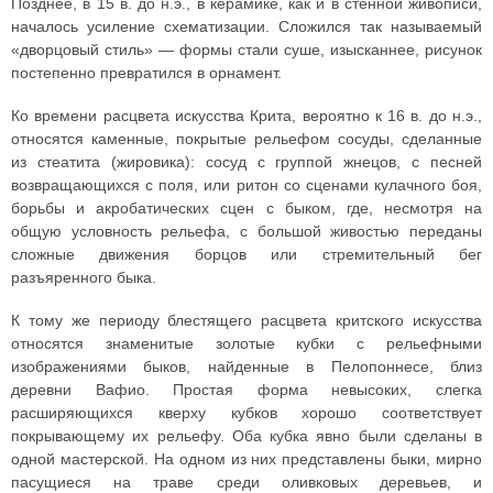
Позднее, в 15 в. до н.э., в керамике, как и в стенной живописи,
началось усиление схематизации. Сложился так называемый
«дворцовый стиль» — формы стали суше, изысканнее, рисунок
постепенно превратился в орнамент.
Ко времени расцвета искусства Крита, вероятно к 16 в. до н.э.,
относятся каменные, покрытые рельефом сосуды, сделанные
из стеатита (жировика): сосуд с группой жнецов, с песней
возвращающихся с поля, или ритон со сценами кулачного боя,
борьбы и акробатических сцен с быком, где, несмотря на
общую условность рельефа, с большой живостью переданы
сложные движения борцов или стремительный бег
разъяренного быка.
К тому же периоду блестящего расцвета критского искусства
относятся знаменитые золотые кубки с рельефными
изображениями быков, найденные в Пелопоннесе, близ
деревни Вафио. Простая форма невысоких, слегка
расширяющихся кверху кубков хорошо соответствует
покрывающему их рельефу. Оба кубка явно были сделаны в
одной мастерской. На одном из них представлены быки, мирно
пасущиеся на траве среди оливковых деревьев, и