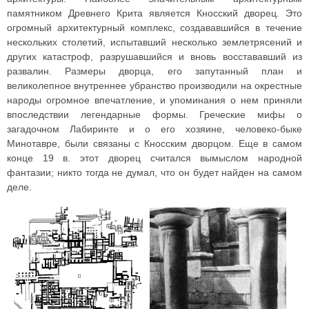
памятником Древнего Крита является Кносский дворец. Это
огромный архитектурный комплекс, создававшийся в течение
нескольких столетий, испытавший несколько землетрясений и
других катастроф, разрушавшийся и вновь восстававший из
развалин. Размеры дворца, его запутанный план и
великолепное внутреннее убранство производили на окрестные
народы огромное впечатление, и упоминания о нем приняли
впоследствии легендарные формы. Греческие мифы о
загадочном Лабиринте и о его хозяине, человеко-быке
Минотавре, были связаны с Кносским дворцом. Еще в самом
конце 19 в. этот дворец считался вымыслом народной
фантазии; никто тогда не думал, что он будет найден на самом
деле.