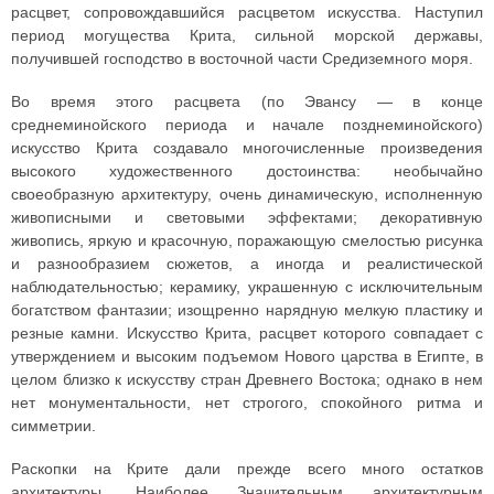
расцвет, сопровождавшийся расцветом искусства. Наступил
период могущества Крита, сильной морской державы,
получившей господство в восточной части Средиземного моря.
Во время этого расцвета (по Эвансу — в конце
среднеминойского периода и начале позднеминойского)
искусство Крита создавало многочисленные произведения
высокого художественного достоинства: необычайно
своеобразную архитектуру, очень динамическую, исполненную
живописными и световыми эффектами; декоративную
живопись, яркую и красочную, поражающую смелостью рисунка
и разнообразием сюжетов, а иногда и реалистической
наблюдательностью; керамику, украшенную с исключительным
богатством фантазии; изощренно нарядную мелкую пластику и
резные камни. Искусство Крита, расцвет которого совпадает с
утверждением и высоким подъемом Нового царства в Египте, в
целом близко к искусству стран Древнего Востока; однако в нем
нет монументальности, нет строгого, спокойного ритма и
симметрии.
Раскопки на Крите дали прежде всего много остатков
архитектуры. Наиболее Значительным архитектурным