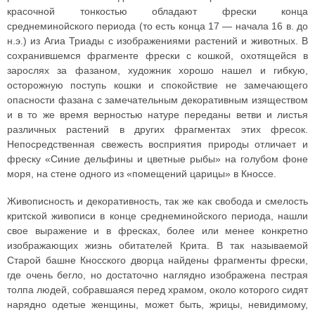
красочной тонкостью обладают фрески конца
среднеминойского периода (то есть конца 17 — начала 16 в. до
н.э.) из Агиа Триады с изображениями растений и животных. В
сохранившемся фрагменте фрески с кошкой, охотящейся в
зарослях за фазаном, художник хорошо нашел и гибкую,
осторожную поступь кошки и спокойствие не замечающего
опасности фазана с замечательным декоративным изяществом
и в то же время верностью натуре переданы ветви и листья
различных растений в других фрагментах этих фресок.
Непосредственная свежесть восприятия природы отличает и
фреску «Синие дельфины и цветные рыбы» на голубом фоне
моря, на стене одного из «помещений царицы» в Кноссе.
Живописность и декоративность, так же как свобода и смелость
критской живописи в конце среднеминойского периода, нашли
свое выражение и в фресках, более или менее конкретно
изображающих жизнь обитателей Крита. В так называемой
Старой башне Кносского дворца найдены фрагменты фрески,
где очень бегло, но достаточно наглядно изображена пестрая
толпа людей, собравшаяся перед храмом, около которого сидят
нарядно одетые женщины, может быть, жрицы, невидимому,