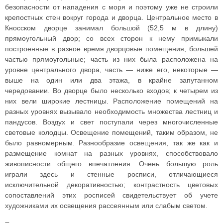
безопасности от нападения с моря и поэтому уже не строили
крепостных стен вокруг города и дворца. Центральное место в
Кносском дворце занимал большой (52,5 м в длину)
прямоугольный двор; со всех сторон к нему примыкали
построенные в разное время дворцовые помещения, большей
частью прямоугольные; часть из них была расположена на
уровне центрального двора, часть — ниже его, некоторые —
выше на один или два этажа, в крайне запутанном
чередовании. Во дворце было несколько входов; к четырем из
них вели широкие лестницы. Расположение помещений на
разных уровнях вызывало необходимость множества лестниц и
пандусов. Воздух и свет поступали через многочисленные
световые колодцы. Освещение помещений, таким образом, не
было равномерным. Разнообразие освещения, так же как и
размещение комнат на разных уровнях, способствовало
живописности общего впечатления. Очень большую роль
играли здесь и стенные росписи, отличающиеся
исключительной декоративностью; контрастность цветовых
сопоставлений этих росписей свидетельствует об учете
художниками их освещения рассеянным или слабым светом.