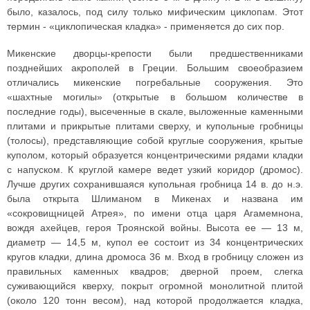
было, казалось, под силу только мифическим циклопам. Этот
термин - «циклопическая кладка» - применяется до сих пор.
Микенские дворцы-крепости были предшественниками
позднейших акрополей в Греции. Большим своеобразием
отличались микенские погребальные сооружения. Это
«шахтные могилы» (открытые в большом количестве в
последние годы), высеченные в скале, выложенные каменными
плитами и прикрытые плитами сверху, и купольные гробницы
(толосы), представляющие собой круглые сооружения, крытые
куполом, который образуется концентрическими рядами кладки
с напуском. К круглой камере ведет узкий коридор (дромос).
Лучше других сохранившаяся купольная гробница 14 в. до н.э.
была открыта Шлиманом в Микенах и названа им
«сокровищницей Атрея», по имени отца царя Агамемнона,
вождя ахейцев, героя Троянской войны. Высота ее — 13 м,
диаметр — 14,5 м, купол ее состоит из 34 концентрических
кругов кладки, длина дромоса 36 м. Вход в гробницу сложен из
правильных каменных квадров; дверной проем, слегка
суживающийся кверху, покрыт огромной монолитной плитой
(около 120 тонн весом), над которой продолжается кладка,