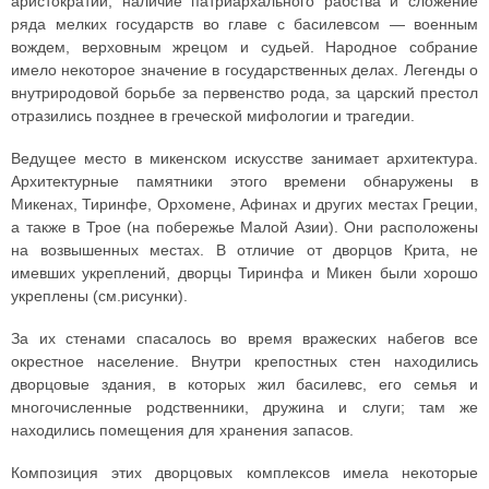
аристократии, наличие патриархального рабства и сложение
ряда мелких государств во главе с басилевсом — военным
вождем, верховным жрецом и судьей. Народное собрание
имело некоторое значение в государственных делах. Легенды о
внутриродовой борьбе за первенство рода, за царский престол
отразились позднее в греческой мифологии и трагедии.
Ведущее место в микенском искусстве занимает архитектура.
Архитектурные памятники этого времени обнаружены в
Микенах, Тиринфе, Орхомене, Афинах и других местах Греции,
а также в Трое (на побережье Малой Азии). Они расположены
на возвышенных местах. В отличие от дворцов Крита, не
имевших укреплений, дворцы Тиринфа и Микен были хорошо
укреплены (см.рисунки).
За их стенами спасалось во время вражеских набегов все
окрестное население. Внутри крепостных стен находились
дворцовые здания, в которых жил басилевс, его семья и
многочисленные родственники, дружина и слуги; там же
находились помещения для хранения запасов.
Композиция этих дворцовых комплексов имела некоторые