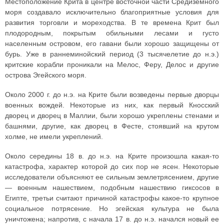
Местоположение Крита в центре восточной части Средиземного
моря создавало исключительно благоприятные условия для
развития торговли и мореходства. В те времена Крит был
плодородным, покрытым обильными лесами и густо
населенным островом, его гавани были хорошо защищены от
бурь. Уже в раннеминойский период (3 тысячелетие до н.э.)
критские корабли проникали на Мелос, Феру, Делос и другие
острова Эгейского моря.
Около 2000 г. до н.э. на Крите были возведены первые дворцы
военных вождей. Некоторые из них, как первый Кносский
дворец и дворец в Маллии, были хорошо укреплены стенами и
башнями, другие, как дворец в Фесте, стоявший на крутом
холме, не имели укреплений.
Около середины 18 в. до н.э. на Крите произошла какая-то
катастрофа, характер которой до сих пор не ясен. Некоторые
исследователи объясняют ее сильным землетрясением, другие
— военным нашествием, подобным нашествию гиксосов в
Египте, третьи считают причиной катастрофы какое-то крупное
социальное потрясение. Но эгейская культура не была
уничтожена; напротив, с начала 17 в. до н.э. начался новый ее