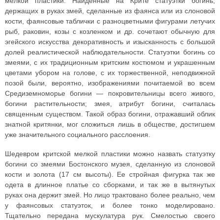
мелкой пластики. Найденные на Крите статуэтки богинь,
держащих в руках змей, сделанные из фаянса или из слоновой
кости, фаянсовые таблички с разноцветными фигурами летучих
рыб, раковин, козы с козленком и др. сочетают обычную для
эгейского искусства декоративность и изысканность с большой
долей реалистической наблюдательности. Статуэтки богинь со
змеями, с их традиционным критским костюмом и украшенным
цветами убором на голове, с их торжественной, неподвижной
позой были, вероятно, изображениями почитаемой во всем
Средиземноморье богини — покровительницы всего живого,
богини растительности; змея, атрибут богини, считалась
священным существом. Такой образ богини, отражавший облик
знатной критянки, мог сложиться лишь в обществе, достигшем
уже значительного социального расслоения.
Шедевром критской мелкой пластики можно назвать статуэтку
богини со змеями Бостонского музея, сделанную из слоновой
кости и золота (17 см высоты). Ее стройная фигурка так же
одета в длинное платье со сборками, и так же в вытянутых
руках она держит змей. Но лицо трактовано более реально, чем
у фаянсовых статуэток, и более тонко моделировано.
Тщательно передана мускулатура рук. Смелостью своего