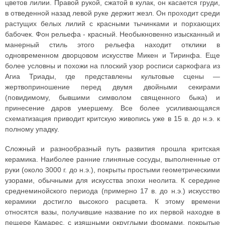
цветов лилии. Правой рукой, сжатой в кулак, он касается груди,
в отведенной назад левой руке держит жезл. Он проходит среди
растущих белых лилий с красными тычинками и порхающих
бабочек. Фон рельефа - красный. Необыкновенно изысканный и
манерный стиль этого рельефа находит отклики в
одновременном дворцовом искусстве Микен и Тиринфа. Еще
более условны и похожи на плоский узор росписи саркофага из
Агиа Триады, где представлены культовые сцены —
жертвоприношение перед двумя двойными секирами
(повидимому, бывшими символом священного быка) и
принесение даров умершему. Все более усиливающаяся
схематизация приводит критскую живопись уже в 15 в. до н.э. к
полному упадку.
Сложный и разнообразный путь развития прошла критская
керамика. Наиболее ранние глиняные сосуды, выполненные от
руки (около 3000 г. до н.э.), покрыты простыми геометрическими
узорами, обычными для искусства эпохи неолита. К середине
среднеминойского периода (примерно 17 в. до н.э.) искусство
керамики достигло высокого расцвета. К этому времени
относятся вазы, получившие название по их первой находке в
пещере Камарес, с изящными округлыми формами, покрытые