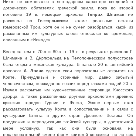
Никто не сомневался в легендарном характере сведений о
догреческих обитателях греческой земли, пока во второй
половине 19 в. немецкий археолог
Генрих Шлиман
не
раскопал на Гиссарлыкском холме реальные остатки
гомеровской Трои, хотя он и не сумел разобраться, какой из
раскопанных им культурных слоев относился ко временам,
описанным в «Илиаде».
Вслед за тем в 70-х и 80-х гг. 19 в. в результате раскопок Г.
Шлимана и В. Дёрпфельда на Пелопоннесском полуострове
была открыта микенская культура. В начале 20 в. английский
археолог
А. Эванс
сделал свои поразительные открытия на
Крите. Причудливый и странный мир, давно забытый
человечеством, неожиданно возник перед глазами людей 20 в.
Изучая раскрытые им художественные сокровища Кносского
дворца, а также раскопанных другими археологами древних
критских городов Гурнии и Феста, Эванс первым стал
рассматривать культуру Крита в сопоставлении и в связи с
культурами Египта и других стран Древнего Востока. Он
предложил и периодизацию эгейской культуры, в достаточной
мере условную, так как она была основана на
последовательной смене форм критской керамики, но до сих