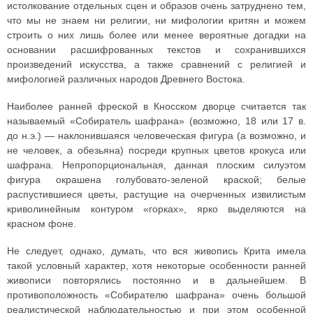
истолкование отдельных сцен и образов очень затруднено тем,
что мы не знаем ни религии, ни мифологии критян и можем
строить о них лишь более или менее вероятные догадки на
основании расшифрованных текстов и сохранившихся
произведений искусства, а также сравнений с религией и
мифологией различных народов Древнего Востока.
Наиболее ранней фреской в Кносском дворце считается так
называемый «Собиратель шафрана» (возможно, 18 или 17 в.
до н.э.) — наклонившаяся человеческая фигура (а возможно, и
не человек, а обезьяна) посреди крупных цветов крокуса или
шафрана. Непропорциональная, данная плоским силуэтом
фигура окрашена голубовато-зеленой краской; белые
распустившиеся цветы, растущие на очерченных извилистым
криволинейным контуром «горках», ярко выделяются на
красном фоне.
Не следует, однако, думать, что вся живопись Крита имела
такой условный характер, хотя некоторые особенности ранней
живописи повторялись постоянно и в дальнейшем. В
противоположность «Собирателю шафрана» очень большой
реалистической наблюдательностью и при этом особенной