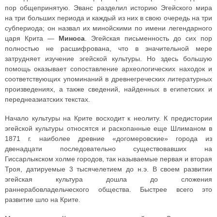
пор общепринятую. Эванс разделил историю Эгейского мира
на три больших периода и каждый из них в свою очередь на три
субпериода; он назвал их минойскими по имени легендарного
царя Крита —
Миноса
. Эгейская письменность до сих пор
полностью не расшифрована, что в значительной мере
затрудняет изучение эгейской культуры. Но здесь большую
помощь оказывает сопоставление археологических находок и
соответствующих упоминаний в древнегреческих литературных
произведениях, а также сведений, найденных в египетских и
переднеазиатских текстах.
Начало культуры на Крите восходит к неолиту. К предистории
эгейской культуры относятся и раскопанные еще Шлиманом в
1871 г. наиболее древние «догомеровские» города из
двенадцати последовательно существовавших на
Гиссарлыкском холме городов, так называемые первая и вторая
Троя, датируемые 3 тысячелетием до н.э. В своем развитии
эгейская культура дошла до сложения
раннерабовладельческого общества. Быстрее всего это
развитие шло на Крите.