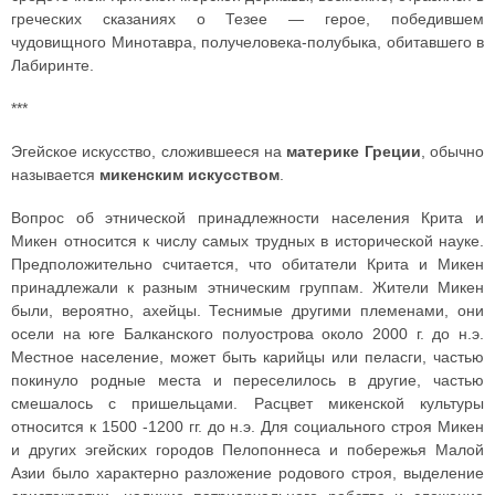
греческих сказаниях о Тезее — герое, победившем
чудовищного Минотавра, получеловека-полубыка, обитавшего в
Лабиринте.
***
Эгейское искусство, сложившееся на
материке Греции
, обычно
называется
микенским искусством
.
Вопрос об этнической принадлежности населения Крита и
Микен относится к числу самых трудных в исторической науке.
Предположительно считается, что обитатели Крита и Микен
принадлежали к разным этническим группам. Жители Микен
были, вероятно, ахейцы. Теснимые другими племенами, они
осели на юге Балканского полуострова около 2000 г. до н.э.
Местное население, может быть карийцы или пеласги, частью
покинуло родные места и переселилось в другие, частью
смешалось с пришельцами. Расцвет микенской культуры
относится к 1500 -1200 гг. до н.э. Для социального строя Микен
и других эгейских городов Пелопоннеса и побережья Малой
Азии было характерно разложение родового строя, выделение