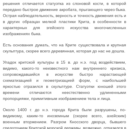
решения отличается статуэтка из слоновой кости, в которой
передано быстрое движение акробата, прыгающего через быка.
Острая наблюдательность, верность и точность движения есть и
в других образцах мелкой пластики Крита, в особенности в
характерных для эгейского искусства многочисленных
изображениях быка.
Есть основания думать, что на Крите существовала и крупная
скульптура, скорее всего деревянная, которая до нас не дошла.
Упадок критской культуры в 15 в. до н.э. под воздействием,
видимо, какого-то неизвестного нам внутреннего кризиса,
сопровождавшийся в искусстве быстро нарастающей
схематизацией и геометризацией форм, с наибольшей
яркостью отразился в скульптуре. Статуэтки юношей этого
времени отличаются неестественно удлиненными
пропорциями, примитивным изображением тела и лица.
Около 1400 г. до н.э. города Крита были разрушены, по-
видимому, каким-то иноземным (скорее всего, ахейским)
военным вторжением. Разгром Кносского дворца, бывшего
средоточием Критской морской державы, возможно, отразился в