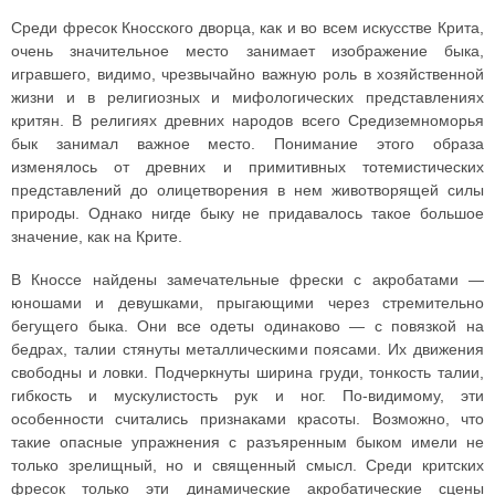
Среди фресок Кносского дворца, как и во всем искусстве Крита,
очень значительное место занимает изображение быка,
игравшего, видимо, чрезвычайно важную роль в хозяйственной
жизни и в религиозных и мифологических представлениях
критян. В религиях древних народов всего Средиземноморья
бык занимал важное место. Понимание этого образа
изменялось от древних и примитивных тотемистических
представлений до олицетворения в нем животворящей силы
природы. Однако нигде быку не придавалось такое большое
значение, как на Крите.
В Кноссе найдены замечательные фрески с акробатами —
юношами и девушками, прыгающими через стремительно
бегущего быка. Они все одеты одинаково — с повязкой на
бедрах, талии стянуты металлическими поясами. Их движения
свободны и ловки. Подчеркнуты ширина груди, тонкость талии,
гибкость и мускулистость рук и ног. По-видимому, эти
особенности считались признаками красоты. Возможно, что
такие опасные упражнения с разъяренным быком имели не
только зрелищный, но и священный смысл. Среди критских
фресок только эти динамические акробатические сцены