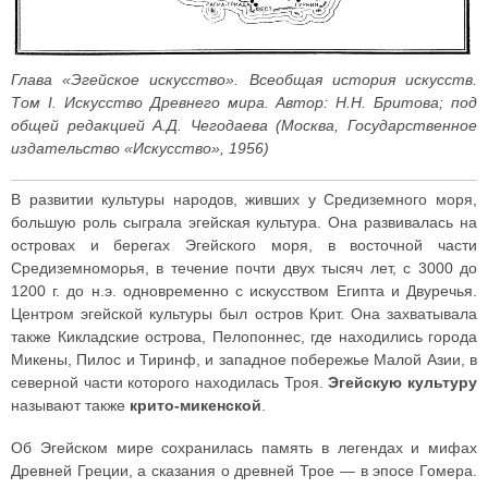
Глава «Эгейское искусство». Всеобщая история искусств.
Том I. Искусство Древнего мира. Автор: Н.Н. Бритова; под
общей редакцией А.Д. Чегодаева (Москва, Государственное
издательство «Искусство», 1956)
В развитии культуры народов, живших у Средиземного моря,
большую роль сыграла эгейская культура. Она развивалась на
островах и берегах Эгейского моря, в восточной части
Средиземноморья, в течение почти двух тысяч лет, с 3000 до
1200 г. до н.э. одновременно с искусством Египта и Двуречья.
Центром эгейской культуры был остров Крит. Она захватывала
также Кикладские острова, Пелопоннес, где находились города
Микены, Пилос и Тиринф, и западное побережье Малой Азии, в
северной части которого находилась Троя.
Эгейскую культуру
называют также
крито-микенской
.
Об Эгейском мире сохранилась память в легендах и мифах
Древней Греции, а сказания о древней Трое — в эпосе Гомера.