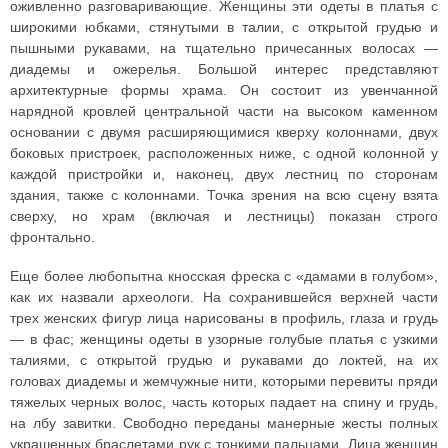
оживленно разговаривающие. Женщины эти одеты в платья с
широкими юбками, стянутыми в талии, с открытой грудью и
пышными рукавами, на тщательно причесанных волосах —
диадемы и ожерелья. Большой интерес представляют
архитектурные формы храма. Он состоит из увенчанной
нарядной кровлей центральной части на высоком каменном
основании с двумя расширяющимися кверху колоннами, двух
боковых пристроек, расположенных ниже, с одной колонной у
каждой пристройки и, наконец, двух лестниц по сторонам
здания, также с колоннами. Точка зрения на всю сцену взята
сверху, но храм (включая и лестницы) показан строго
фронтально.
Еще более любопытна кносская фреска с «дамами в голубом»,
как их назвали археологи. На сохранившейся верхней части
трех женских фигур лица нарисованы в профиль, глаза и грудь
— в фас; женщины одеты в узорные голубые платья с узкими
талиями, с открытой грудью и рукавами до локтей, на их
головах диадемы и жемчужные нити, которыми перевиты пряди
тяжелых черных волос, часть которых падает на спину и грудь,
на лбу завитки. Свободно переданы манерные жесты полных
украшенных браслетами рук с тонкими пальцами. Лица женщин