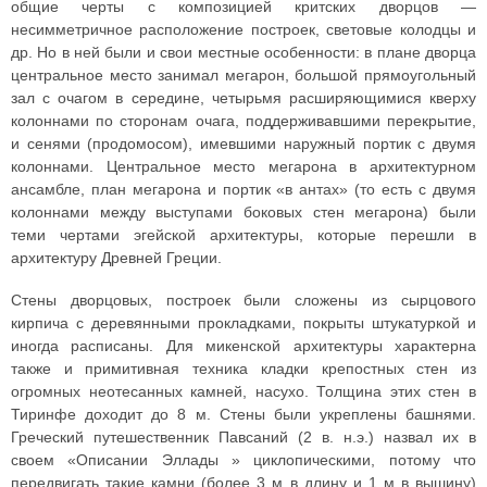
общие черты с композицией критских дворцов —
несимметричное расположение построек, световые колодцы и
др. Но в ней были и свои местные особенности: в плане дворца
центральное место занимал мегарон, большой прямоугольный
зал с очагом в середине, четырьмя расширяющимися кверху
колоннами по сторонам очага, поддерживавшими перекрытие,
и сенями (продомосом), имевшими наружный портик с двумя
колоннами. Центральное место мегарона в архитектурном
ансамбле, план мегарона и портик «в антах» (то есть с двумя
колоннами между выступами боковых стен мегарона) были
теми чертами эгейской архитектуры, которые перешли в
архитектуру Древней Греции.
Стены дворцовых, построек были сложены из сырцового
кирпича с деревянными прокладками, покрыты штукатуркой и
иногда расписаны. Для микенской архитектуры характерна
также и примитивная техника кладки крепостных стен из
огромных неотесанных камней, насухо. Толщина этих стен в
Тиринфе доходит до 8 м. Стены были укреплены башнями.
Греческий путешественник Павсаний (2 в. н.э.) назвал их в
своем «Описании Эллады » циклопическими, потому что
передвигать такие камни (более 3 м в длину и 1 м в вышину)