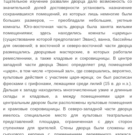
Тщательное изучение развалин дворца дало возможность со
значительной долей достоверности установить назначение
сохранившихся помещений, из которых лишь немногие были
больших размеров, — преобладали небольшие, уютные
комнаты. Юго-восточная часть дворца была занята жилыми
помещениями; здесь находились комнаты «царицы»
(существование которой предполагает Эванс), ванна, бассейны
для омовений; в восточной и северо-восточной части дворца
размещались дворцовые мастерские, в которых работали
ремесленники, а также кладовые и сокровищницы. В центре
западной части дворца Эванс определяет ряд помещений
«царя», в том числе «тронный зал», где совершались, вероятно,
культовые действия с участием царя-жреца; он был расписан
фресками с грифонами, лежащими среди лилий (15 в. до н.э.).
Дальше к западу находились многочисленные узкие и длинные
склады и кладовые, а между помещениями царя и
центральным двором были расположены культовые помещения
и храмовые сокровищницы. В северо-западной части дворца
имелось специальное место для культовых театральных
представлений: площадка, ограниченная с двух сторон
ступенями для зрителей. Стены дворца были сложены из
сырцового кирпича с применением деревянного каркаса,