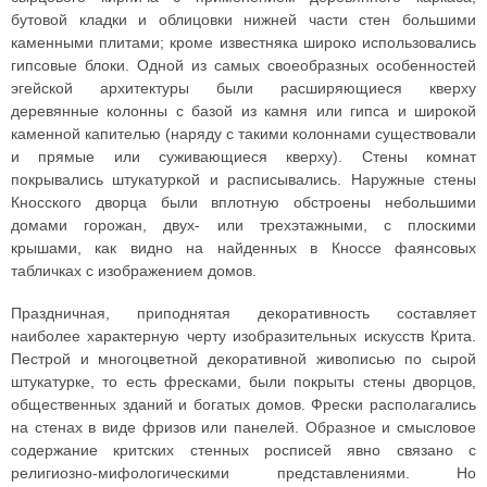
бутовой кладки и облицовки нижней части стен большими
каменными плитами; кроме известняка широко использовались
гипсовые блоки. Одной из самых своеобразных особенностей
эгейской архитектуры были расширяющиеся кверху
деревянные колонны с базой из камня или гипса и широкой
каменной капителью (наряду с такими колоннами существовали
и прямые или суживающиеся кверху). Стены комнат
покрывались штукатуркой и расписывались. Наружные стены
Кносского дворца были вплотную обстроены небольшими
домами горожан, двух- или трехэтажными, с плоскими
крышами, как видно на найденных в Кноссе фаянсовых
табличках с изображением домов.
Праздничная, приподнятая декоративность составляет
наиболее характерную черту изобразительных искусств Крита.
Пестрой и многоцветной декоративной живописью по сырой
штукатурке, то есть фресками, были покрыты стены дворцов,
общественных зданий и богатых домов. Фрески располагались
на стенах в виде фризов или панелей. Образное и смысловое
содержание критских стенных росписей явно связано с
религиозно-мифологическими представлениями. Но