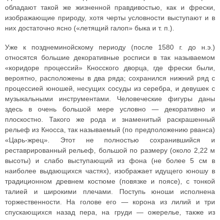
обладают такой же жизненной правдивостью, как и фрески,
изображающие природу, хотя черты условности выступают и в
них достаточно ясно («летящий галоп» быка и т. п.).
Уже к позднеминойскому периоду (после 1580 г. до н.э.)
относятся большие декоративные росписи в так называемом
«коридоре процессий» Кносского дворца, где фрески были,
вероятно, расположены в два ряда; сохранился нижний ряд с
процессией юношей, несущих сосуды из серебра, и девушек с
музыкальными инструментами. Человеческие фигуры даны
здесь в очень большой мере условно — декоративно и
плоскостно. Такого же рода и знаменитый раскрашенный
рельеф из Кносса, так называемый (по предположению рванса)
«Царь-жрец». Этот не полностью сохранившийся и
реставрированный рельеф, большой по размеру (около 2,22 м
высоты) и слабо выступающий из фона (не более 5 см в
наиболее выдающихся частях), изображает идущего юношу в
традиционном древнем костюме (повязке и поясе), с тонкой
талией и широкими плечами. Поступь юноши исполнена
торжественности. На голове его — корона из лилий и три
спускающихся назад пера, на груди — ожерелье, также из