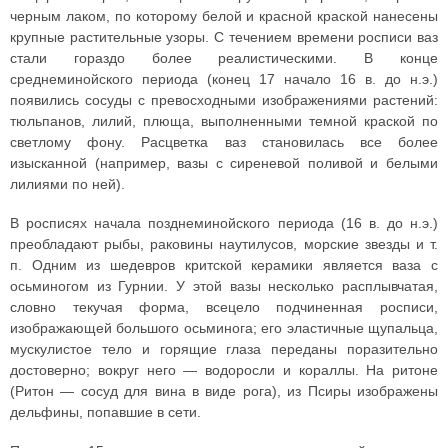
черным лаком, по которому белой и красной краской нанесены
крупные растительные узоры. С течением времени росписи ваз
стали гораздо более реалистическими. В конце
среднеминойского периода (конец 17 начало 16 в. до н.э.)
появились сосуды с превосходными изображениями растений:
тюльпанов, лилий, плюща, выполненными темной краской по
светлому фону. Расцветка ваз становилась все более
изысканной (например, вазы с сиреневой поливой и белыми
лилиями по ней).
В росписях начала позднеминойского периода (16 в. до н.э.)
преобладают рыбы, раковины наутилусов, морские звезды и т.
п. Одним из шедевров критской керамики является ваза с
осьминогом из Гурнии. У этой вазы несколько расплывчатая,
словно текучая форма, всецело подчиненная росписи,
изображающей большого осьминога; его эластичные щупальца,
мускулистое тело и горящие глаза переданы поразительно
достоверно; вокруг него — водоросли и кораллы. На ритоне
(Ритон — сосуд для вина в виде рога), из Псиры изображены
дельфины, попавшие в сети.