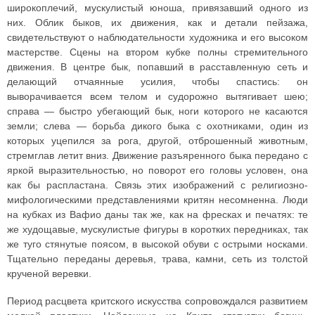
широкоплечий, мускулистый юноша, привязавший одного из
них. Облик быков, их движения, как и детали пейзажа,
свидетельствуют о наблюдательности художника и его высоком
мастерстве. Сцены на втором кубке полны стремительного
движения. В центре бык, попавший в расставленную сеть и
делающий отчаянные усилия, чтобы спастись: он
выворачивается всем телом и судорожно вытягивает шею;
справа — быстро убегающий бык, ноги которого не касаются
земли; слева — борьба дикого быка с охотниками, один из
которых уцепился за рога, другой, отброшенный животным,
стремглав летит вниз. Движение разъяренного быка передано с
яркой выразительностью, но поворот его головы условен, она
как бы распластана. Связь этих изображений с религиозно-
мифологическими представлениями критян несомненна. Люди
на кубках из Вафио даны так же, как на фресках и печатях: те
же худощавые, мускулистые фигуры в коротких передниках, так
же туго стянутые поясом, в высокой обуви с острыми носками.
Тщательно переданы деревья, трава, камни, сеть из толстой
крученой веревки.
Период расцвета критского искусства сопровождался развитием