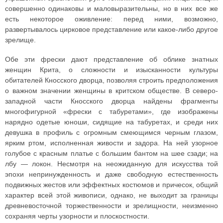
совершенно одинаковы и маловыразительны, но в них все же
есть некоторое оживление: перед ними, возможно,
развертывалось цирковое представление или какое-либо другое
зрелище.
Обе эти фрески дают представление об облике знатных
женщин Крита, о сложности и изысканности культуры
обитателей Кносского дворца, позволяя строить предположения
о важном значении женщины в критском обществе. В северо-
западной части Кносского дворца найдены фрагменты
многофигурной «фрески с табуретами», где изображены
нарядно одетые юноши, сидящие на табуретах, и среди них
девушка в профиль с огромным смеющимся черным глазом,
ярким ртом, исполненная живости и задора. На ней узорное
голубое с красным платье с большим бантом на шее сзади; на
лбу — локон. Несмотря на неожиданную для искусства той
эпохи непринужденность и даже свободную естественность
подвижных жестов или эффектных костюмов и причесок, общий
характер всей этой живописи, однако, не выходит за границы
древневосточной торжественности и зрелищности, неизменно
сохраняя черты узорности и плоскостности.